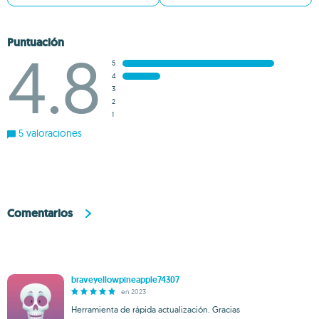
Puntuación
4.8
5
4
3
2
1
5 valoraciones
Comentarios
braveyellowpineapple74307
en 2023
Herramienta de rápida actualización. Gracias