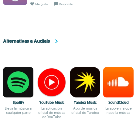
Me gusta
Responder
Alternativas a Audials
Spotify
YouTube Music
Yandex Music
SoundCloud
Lleva la música a
La aplicación
App de música
La app en la que
cualquier parte
oficial de música
oficial de Yandex
nace la música
de YouTube