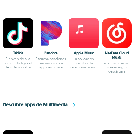
TikTok
Pandora
Apple Music
NetEase Cloud
Music
Bienvenido a la
Escucha canciones
La aplicación
comunidad global
nuevas en esta
oficial de la
Escucha música en
de vídeos cortos
app de música
plataforma musical
'streaming' o
gratis
de Apple
descárgala
Descubre apps de Multimedia