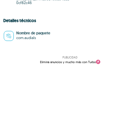
0cf82c46
Detalles técnicos
Nombre de paquete
com.audials
PUBLICIDAD
Elimina anuncios y mucho más con Turbo