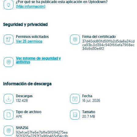
¿Por qué se ha publicado esta aplicación en Uptodown?
(Más información)
Seguridad y privacidad
Permisos solicitados
Firma del certificado
Ver 26 permisos
37d40dd80fd50ffb2d5da8a24cd
ca93b,0d394c940f66efa7968ec
34b9d30e4f2
Ver informe de seguridad y
antivirus
Información de descarga
Descargas
Fecha
132.428
16 jul. 2026
Tipo de archivo
Tamaño
APK
20.7 MB
SHA256
92efce07fe6e7bffe5ff094275ea
5f7f3215a7297f7a96b465d54cdb