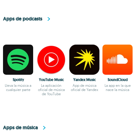
Apps de podcasts
Spotify
YouTube Music
Yandex Music
SoundCloud
Lleva la música a
La aplicación
App de música
La app en la que
cualquier parte
oficial de música
oficial de Yandex
nace la música
de YouTube
Apps de música