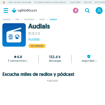
ARES: THE IRON VANGUARD
MY HERO ACADEMIA UNITED SURVIVAL
TICKET HERO
APPS VPN
BATTLE ROY
ANDROID
/
APPS
/
MULTIMEDIA
/
AUDIO
/
AUDIALS
Audials
10.8.2-0
Audials
DEV ONBOARD
4.8
132.4 k
5
valoraciones
descargas
seguridad
Escucha miles de radios y pódcast
PUBLICIDAD