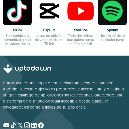
TikTok
CapCut
YouTube
Spotify
Bienvenido a la
La app de edición
Todos los vídeos
Lleva la música a
comunidad global
de vídeo oficial de
que quieras en tu
cualquier parte
de vídeos cortos
TikTok
teléfono móvil
Uptodown es una app store multiplataforma especializada en
Android. Nuestro objetivo es proporcionar acceso libre y gratuito a
un gran catálogo de aplicaciones sin restricciones, ofreciendo una
plataforma de distribución legal accesible desde cualquier
navegador, así como a través de su app oficial.